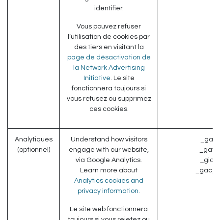
identifier.
Vous pouvez refuser
l’utilisation de cookies par
des tiers en visitant la
page de désactivation de
la Network Advertising
Initiative
. Le site
fonctionnera toujours si
vous refusez ou supprimez
ces cookies.
Analytiques
Understand how visitors
_ga (
(optionnel)
engage with our website,
_gat (
via Google Analytics.
_gid (
Learn more about
_gac_* 
Analytics cookies and
privacy information.
Le site web fonctionnera
toujours si vous rejetez ou