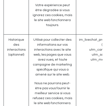
Votre expérience peut
être dégradée si vous
ignorez ces cookies, mais
le site web fonctionnera
toujours.
Historique
Utilisé pour collecter des
im_livechat_prev
des
informations sur vos
(O
interactions
interactions avec le site
utm_campa
(optionnel)
web, les pages que vous
utm_sour
avez vues, et toute
utm_medi
campagne de marketing
spécifique qui vous a
amené sur le site web.
Nous ne pourrons peut-
être pas vous fournir le
meilleur service si vous
refusez ces cookies, mais
le site web fonctionnera.