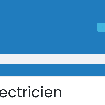
C
Accueil
Nos réalisations
Siedle
Boutique
Blog
ectricien